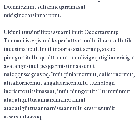
Domnickimit suliarineqarsimasut
misigineqarsinnaapput.
Ukiuni tuusintilippassuarni inuit Qeqertarsuup
Tunuani isseqisumi kaperlattartumilu iluarusullutik
inuusimapput. Inuit inooriaasiat sermip, sikup
pinngortitallu qanittumut sunniivigeqatigiinnerisigut
avatangiisinut peqqarniissinnaasunut
naleqqussagaavoq. Inuit piniarnermut, aalisarnermut,
atisaliornermut angalaarnermullu teknologii
ineriartortissimasaat, inuit pinngortitallu imminnut
ataqatigiittuaannarsimanerannut
ataqatigiittuaannarnissaannullu ersarissumik
assersuutaavoq.