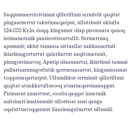
Saqqummersitsivimmi qillerilluni sermiviit qaqitat
pingaarnertut takutinneqarput, ullutsinnit ukiullu
124.000 Kr.in. sioqq. kingumut silap pissusaata qanoq
issimaneranik paasissutissartallit. Sermersuaq
apummit; ukiut tamaasa nittaallat nakkaanerinit
ikiariinngortartut qaleriiartut naqitsineranit,
pinngorsimavoq Aputip silaannartai, ikiariinni tamani
pullartaaranngorlutik qerrussaasartut, kingunissamut
toqqorneqartarput. Ullumikkut sermimit qillerilluni
qaqitat atuakkatullusooq atuarneqarsinnaapput.
Pisimasut annertuut, soorlu qaqqat innermik
anitsineri imaluunniit ullorissat anai qanga
oqaluttuatoqqannut ilaasimagaluartut ullumili
puigorneqarsimasut, sermersuup iluani
takussutissartaqarput. Atugartuut peruttulernerisa