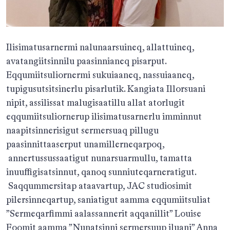
Ilisimatusarnermi nalunaarsuineq, allattuineq,
avatangiitsinnilu paasinnianeq pisarput.
Eqqumiitsuliornermi sukuiaaneq, nassuiaaneq,
tupigusutsitsinerlu pisarlutik. Kangiata Illorsuani
nipit, assilissat malugisaatillu allat atorlugit
eqqumiitsuliornerup ilisimatusarnerlu imminnut
naapitsinnerisigut sermersuaq pillugu
paasinnittaaserput unamillerneqarpoq,
annertussussaatigut nunarsuarmullu, tamatta
inuuffigisatsinnut, qanoq sunniuteqarneratigut.
Saqqummersitap ataavartup, JAC studiosimit
pilersinneqartup, saniatigut aamma eqqumiitsuliat
”Sermeqarfimmi aalassannerit aqqanillit” Louise
Foomit aamma ”Nunatsinni sermersuup iluani” Anna