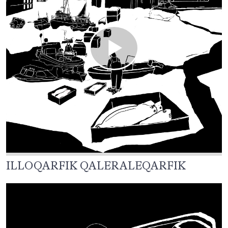
ILLOQARFIK QALERALEQARFIK