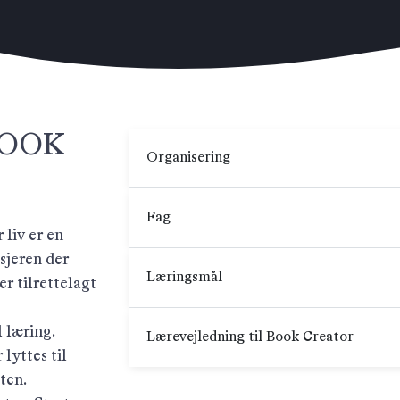
BOOK
Organisering
Fag
liv er en
sjeren der
Læringsmål
er tilrettelagt
 læring.
Lærevejledning til Book Creator
 lyttes til
ten.