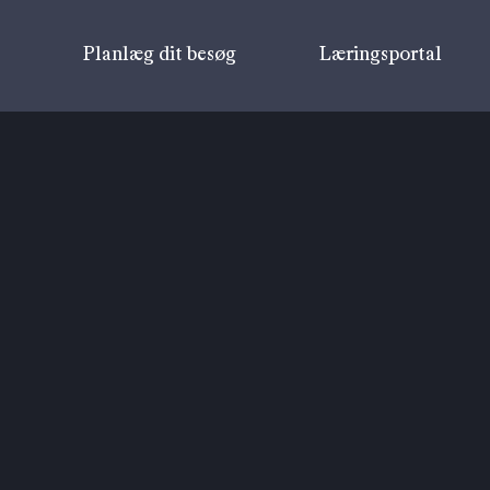
v
Planlæg dit besøg
Læringsportal